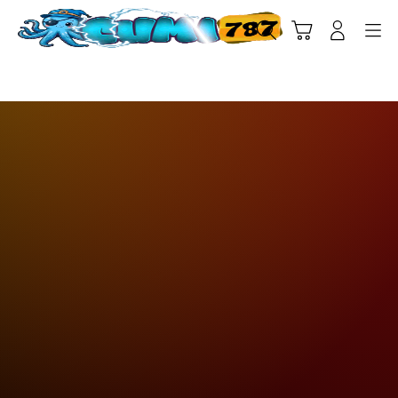
Skip
to
Cari
Troli
Login
Navigation
content