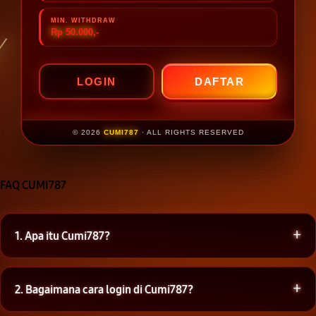
MIN. WITHDRAW
Rp 50.000,-
LOGIN
DAFTAR
© 2026
CUMI787
· ALL RIGHTS RESERVED
Layer Popup Close
FAQ CUMI787
+
1. Apa itu Cumi787?
Cumi787 adalah situs slot gacor online resmi yang
menyediakan link login stabil, koleksi game lengkap, dan
+
2. Bagaimana cara login di Cumi787?
sistem transaksi cepat. Platform ini difokuskan untuk
pemain yang ingin main aman, nyaman, dan berpeluang