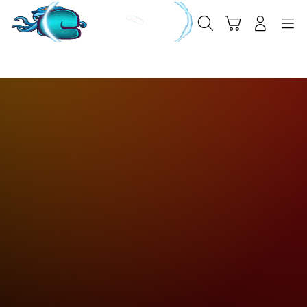
Skip
to
Cari
Troli
Login
Navigation
content