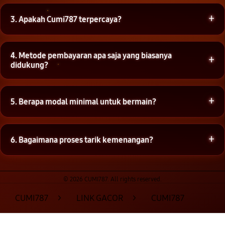
JP setiap hari.
Buka link resmi atau link alternatif Cumi787, masukkan
username dan password, lalu klik login. Jika belum punya
+
3. Apakah Cumi787 terpercaya?
akun, daftar dulu dengan mengisi data singkat dan
verifikasi OTP — prosesnya hanya butuh beberapa menit.
Ya. Cumi787 dikenal dengan proses deposit-withdraw
yang transparan, CS responsif 24 jam, serta pembayaran
4. Metode pembayaran apa saja yang biasanya
+
kemenangan yang konsisten. Banyak member aktif
didukung?
membuktikan klaim JP cair tanpa potongan tersembunyi.
Banyak platform mendukung pembayaran melalui QRIS,
transfer bank seperti BCA, BRI, BNI, Mandiri, CIMB Niaga,
+
5. Berapa modal minimal untuk bermain?
serta beberapa layanan dompet digital untuk
memberikan kemudahan dalam bertransaksi.
Cukup mulai dari deposit 10 ribu rupiah via Dana, OVO,
GoPay, QRIS, atau transfer bank. Bet ringan mulai 200
+
6. Bagaimana proses tarik kemenangan?
perak membuat modal lebih awet sambil menunggu
putaran bonus.
Masuk menu withdraw, pilih bank atau e-wallet,
masukkan nominal, lalu konfirmasi. Dana biasanya
© 2026 CUMI787. All rights reserved.
diproses 3–5 menit, aktif 24 jam tanpa biaya admin.
CUMI787
>
LINK GACOR
>
CUMI787