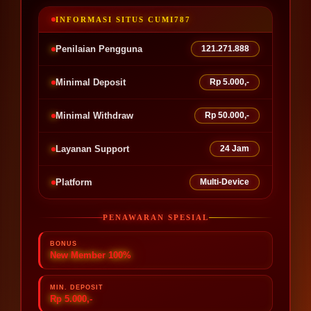
INFORMASI SITUS CUMI787
Penilaian Pengguna
121.271.888
Minimal Deposit
Rp 5.000,-
Minimal Withdraw
Rp 50.000,-
Layanan Support
24 Jam
Platform
Multi-Device
PENAWARAN SPESIAL
BONUS
New Member 100%
MIN. DEPOSIT
Rp 5.000,-