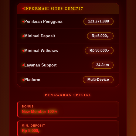
INFORMASI SITUS CUMI787
Penilaian Pengguna
121.271.888
Minimal Deposit
Rp 5.000,-
Minimal Withdraw
Rp 50.000,-
Layanan Support
24 Jam
Platform
Multi-Device
PENAWARAN SPESIAL
BONUS
New Member 100%
MIN. DEPOSIT
Rp 5.000,-